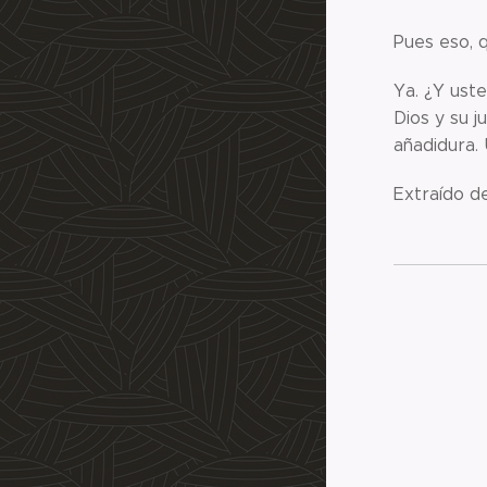
Pues eso, q
Ya. ¿Y ust
Dios y su j
añadidura.
Extraído de