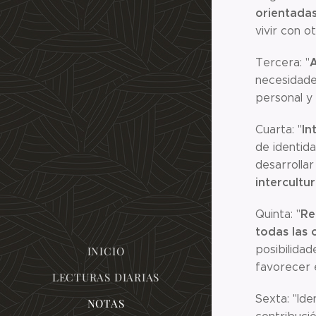
orientadas
vivir con o
A
Tercera: "
necesidades
personal y 
In
Cuarta: "
de identid
desarrollar
intercultu
Re
Quinta: "
todas las 
posibilidad
INICIO
favorecer e
LECTURAS DIARIAS
Sexta: "Ide
NOTAS