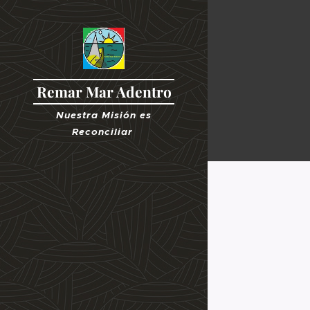
Remar Mar Adentro
Nuestra Misión es
R
econciliar