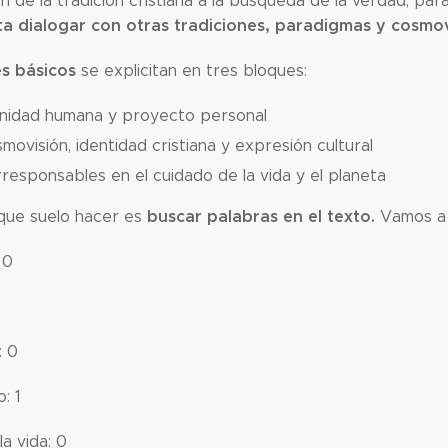
n de la tradición cristiana a la búsqueda de la verdad, par
a dialogar con otras tradiciones, paradigmas y cosmov
s básicos
se explicitan en tres bloques:
nidad humana y proyecto personal
movisión, identidad cristiana y expresión cultural
responsables en el cuidado de la vida y el planeta
buscar palabras en el texto.
que suelo hacer es
Vamos a e
 0
: 0
: 1
a vida: 0