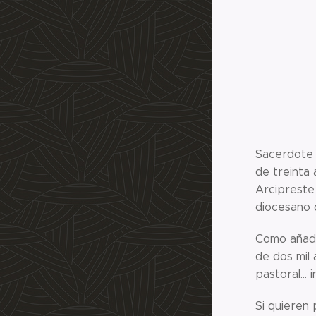
Sacerdote 
de treinta 
Arcipreste 
diocesano 
Como añadi
de dos mil 
pastoral...
Si quieren