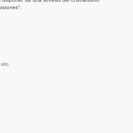
disponer de una síntesis del cristianismo
a
isiones".
llo: