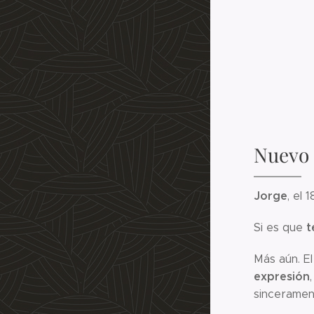
Nuevo c
Jorge
, el 
t
Si es que
Más aún. E
expresión
sincerament