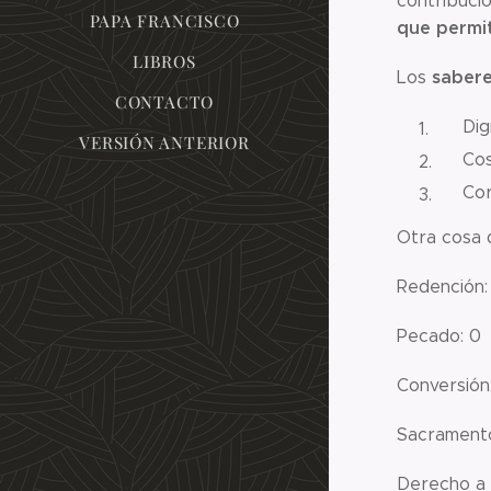
contribució
PAPA FRANCISCO
que permit
LIBROS
sabere
Los
CONTACTO
Dig
VERSIÓN ANTERIOR
Cos
Cor
Otra cosa 
Redención:
Pecado: 0
Conversión
Sacramento
Derecho a l