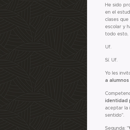
He sido pr
en el estud
clases que 
escolar y 
todo esto, 
Uf.
Sí. Uf.
Yo les invi
a alumnos 
Competenci
identidad 
aceptar la 
sentido".
Segunda: "