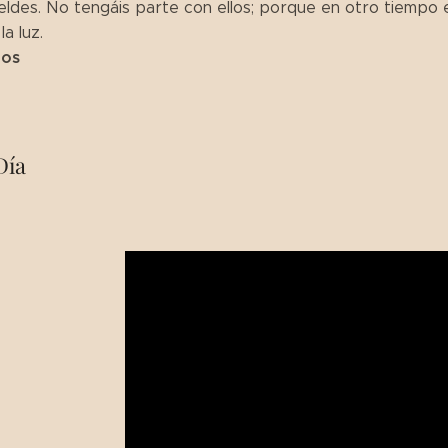
ldes. No tengáis parte con ellos; porque en otro tiempo er
a luz.
ios
Día