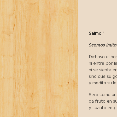
Salmo 1
Seamos imitad
Dichoso el ho
ni entra por 
ni se sienta en
sino que su go
y medita su le
Será como un 
da fruto en su
y cuanto empr