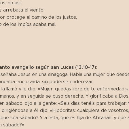
os, no así;
 arrebata el viento.
or protege el camino de los justos,
o de los impíos acaba mal.
anto evangelio según san Lucas (13,10-17):
señaba Jesús en una sinagoga. Había una mujer que desd
y andaba encorvada, sin poderse enderezar.
s la llamó y le dijo: «Mujer, quedas libre de tu enfermedad.»
 manos, y en seguida se puso derecha. Y glorificaba a Dios
n sábado, dijo a la gente: «Seis días tenéis para trabajar;
 dirigiéndose a él, dijo: «Hipócritas: cualquiera de vosotro
nque sea sábado? Y a ésta, que es hija de Abrahán, y que 
en sábado?»