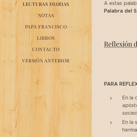
A estas palab
LECTURAS DIARIAS
Palabra del 
NOTAS
PAPA FRANCISCO
LIBROS
Reflexión 
CONTACTO
VERSIÓN ANTERIOR
PARA REFLE
En la 
apósto
socied
En la 
herma