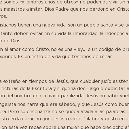
e somos «miembros unos de otros» no podemos vivir sin m
s maestros a imitar, Dios Padre que nos perdonó en Crist
os.
istianos tienen una nueva vida, son un pueblo santo y se ti
 tanto deben evitar en su vida la inmoralidad, la indecenc
o de Dios.
en el amor como Cristo, no es una «ley», o un código de pr
iciones. Es un estilo de vida que tenemos de imitar.
 extraño en tiempos de Jesús, que cualquier judío asistent
 lecturas de la Escritura y si quería decir algo o explicitar
ón del hombre con la mano paralizada, Jesús no había vue
ngelista nos narra que era sábado, y que Jesús como buen 
ura. Pero su enseñanza no se queda atada a las palabras: la
esto en la curación que Jesús realiza. Palabra y gesto en J
ción esta vez recae sobre una mujer que hace dieciocho 