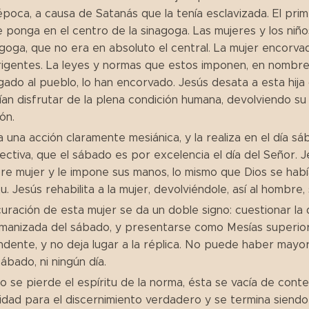
época, a causa de Satanás que la tenía esclavizada. El prim
 ponga en el centro de la sinagoga. Las mujeres y los niño
agoga, que no era en absoluto el central. La mujer encorva
rigentes. La leyes y normas que estos imponen, en nombre
ado al pueblo, lo han encorvado. Jesús desata a esta hija 
an disfrutar de la plena condición humana, devolviendo su
ón.
a una acción claramente mesiánica, y la realiza en el día 
ctiva, que el sábado es por excelencia el día del Señor. Je
re mujer y le impone sus manos, lo mismo que Dios se había
tu. Jesús rehabilita a la mujer, devolviéndole, así al hombre,
curación de esta mujer se da un doble signo: cuestionar la d
anizada del sábado, y presentarse como Mesías superior al
dente, y no deja lugar a la réplica. No puede haber may
sábado, ni ningún día.
 se pierde el espíritu de la norma, ésta se vacía de conte
dad para el discernimiento verdadero y se termina siendo