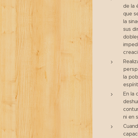
de la 
que se
la sin
sus di
dobleg
impedí
creaci
Realiz
perspe
la pob
espíri
En la 
deshum
contun
ni en 
Cuando
capaci