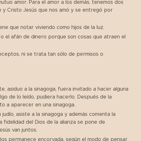
utuo amor. Para el amor a los demás, tenemos dos
o y Cristo Jesús que nos amó y se entregó por
ene que notar viviendo como hijos de la luz.
ia o el afán de dinero porque son cosas que atraen el
eceptos, ni se trata tan sólo de permisos o
e, asiduo a la sinagoga, fuera invitado a hacer alguna
 algo de lo leído, pudiera hacerlo. Después de la
lto a aparecer en una sinagoga.
judío, asiste a la sinagoga y además comenta la
 fidelidad del Dios de la alianza se pone de
esús van juntos.
años permanece encorvada, según el modo de pensar