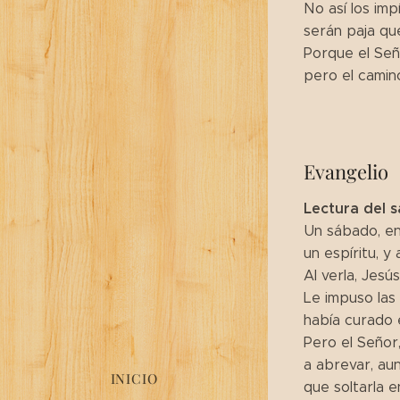
No así los impí
serán paja que
Porque el Señ
pero el camin
Evangelio
Lectura del s
Un sábado, en
un espíritu, 
Al verla, Jesú
Le impuso las
había curado e
Pero el Señor,
a abrevar, au
INICIO
que soltarla 