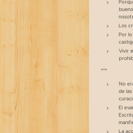
Porqu
bueno
nosotr
Los cr
Por lo
castig
Vivir 
prohib
***
No era
de las
curaci
El eva
Escrit
manifi
La ac