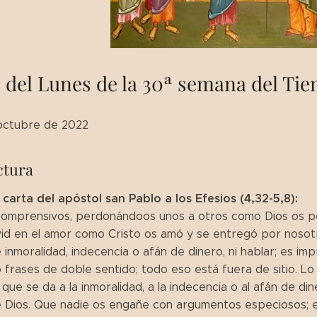
 del Lunes de la 30ª semana del Ti
 octubre de 2022
ctura
 carta del apóstol san Pablo a los Efesios (4,32-5,8):
omprensivos, perdonándoos unos a otros como Dios os per
ivid en el amor como Cristo os amó y se entregó por nosotr
 inmoralidad, indecencia o afán de dinero, ni hablar; es i
 frases de doble sentido; todo eso está fuera de sitio. Lo
que se da a la inmoralidad, a la indecencia o al afán de din
e Dios. Que nadie os engañe con argumentos especiosos; es