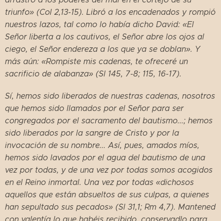
triunfo» (Col 2,13-15). Libró a los encadenados y rompió
nuestros lazos, tal como lo había dicho David: «El
Señor liberta a los cautivos, el Señor abre los ojos al
ciego, el Señor endereza a los que ya se doblan». Y
más aún: «Rompiste mis cadenas, te ofreceré un
sacrificio de alabanza» (Sl 145, 7-8; 115, 16-17).
Sí, hemos sido liberados de nuestras cadenas, nosotros
que hemos sido llamados por el Señor para ser
congregados por el sacramento del bautismo...; hemos
sido liberados por la sangre de Cristo y por la
invocación de su nombre... Así, pues, amados míos,
hemos sido lavados por el agua del bautismo de una
vez por todas, y de una vez por todas somos acogidos
en el Reino inmortal. Una vez por todas «dichosos
aquellos que están absueltos de sus culpas, a quienes
han sepultado sus pecados» (Sl 31,1; Rm 4,7). Mantened
con valentía lo que habéis recibido, conservadlo para