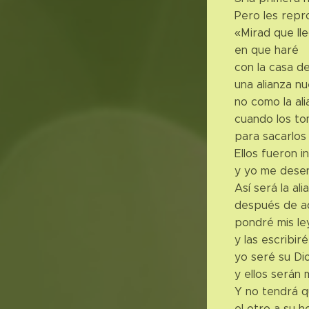
Pero les repr
«Mirad que lle
en que haré
con la casa de
una alianza nu
no como la al
cuando los to
para sacarlos
Ellos fueron in
y yo me desen
Así será la al
después de aq
pondré mis le
y las escribir
yo seré su Di
y ellos serán 
Y no tendrá q
el otro a su h