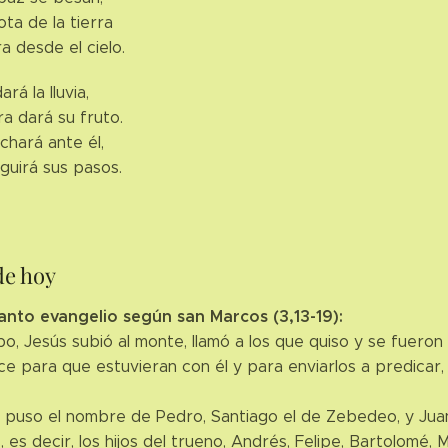
ota de la tierra
ira desde el cielo.
rá la lluvia,
ra dará su fruto.
rchará ante él,
eguirá sus pasos.
de hoy
anto evangelio según san Marcos (3,13-19):
o, Jesús subió al monte, llamó a los que quiso y se fueron 
ce para que estuvieran con él y para enviarlos a predicar,
n puso el nombre de Pedro, Santiago el de Zebedeo, y Jua
es decir, los hijos del trueno, Andrés, Felipe, Bartolomé,