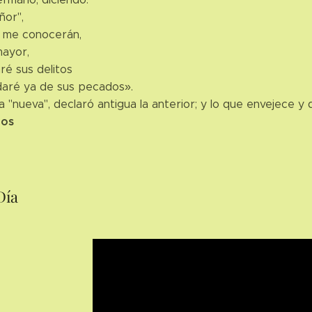
ñor",
 me conocerán,
mayor,
é sus delitos
aré ya de sus pecados».
za "nueva", declaró antigua la anterior; y lo que envejece
ios
Día