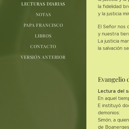
LECTURAS DIARIAS
la fidelidad br
y la justicia m
NOTAS
PAPA FRANCISCO
El Señor nos da
y nuestra tier
LIBROS
La justicia ma
CONTACTO
la salvación s
VERSIÓN ANTERIOR
Evangelio 
Lectura del s
En aquel tiemp
E instituyó do
demonios:
Simón, a quie
de Boanerges, 