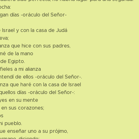
ocha:
gan días -oráculo del Señor-
 Israel y con la casa de Judá
eva;
ianza que hice con sus padres,
mé de la mano
 de Egipto.
fieles a mi alianza
tendí de ellos -oráculo del Señor-.
ianza que haré con la casa de Israel
uellos días -oráculo del Señor-:
yes en su mente
é en sus corazones;
os
mi pueblo.
ue enseñar uno a su prójimo,
ermano, diciendo: