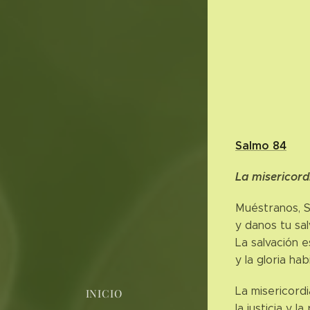
Salmo 84
La misericord
Muéstranos, S
y danos tu sal
La salvación 
y la gloria ha
La misericordi
INICIO
la justicia y l