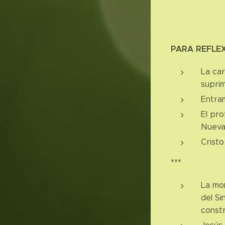
PARA REFLE
La car
suprim
Entram
El pro
Nueva 
Cristo
***
La mon
del Si
constr