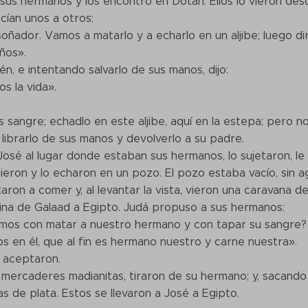
 sus hermanos y los encontró en Dotán. Ellos lo vieron des
cían unos a otros:
 soñador. Vamos a matarlo y a echarlo en un aljibe; luego 
ños».
n, e intentando salvarlo de sus manos, dijo:
s la vida».
sangre; echadlo en este aljibe, aquí en la estepa; pero no
 librarlo de sus manos y devolverlo a su padre.
osé al lugar donde estaban sus hermanos, lo sujetaron, le 
ieron y lo echaron en un pozo. El pozo estaba vacío, sin a
aron a comer y, al levantar la vista, vieron una caravana 
ina de Galaad a Egipto. Judá propuso a sus hermanos:
os con matar a nuestro hermano y con tapar su sangre? 
s en él, que al fin es hermano nuestro y carne nuestra».
 aceptaron.
 mercaderes madianitas, tiraron de su hermano; y, sacando 
s de plata. Estos se llevaron a José a Egipto.