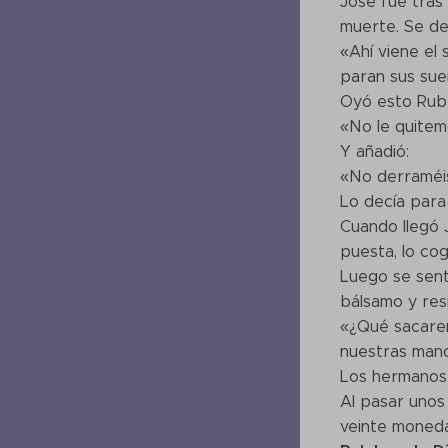
José fue tras
muerte. Se de
«Ahí viene el
paran sus sue
Oyó esto Rubé
«No le quitemo
Y añadió:
«No derraméis 
Lo decía para
Cuando llegó J
puesta, lo cog
Luego se sent
bálsamo y res
«¿Qué sacarem
nuestras mano
Los hermanos
Al pasar unos
veinte moneda