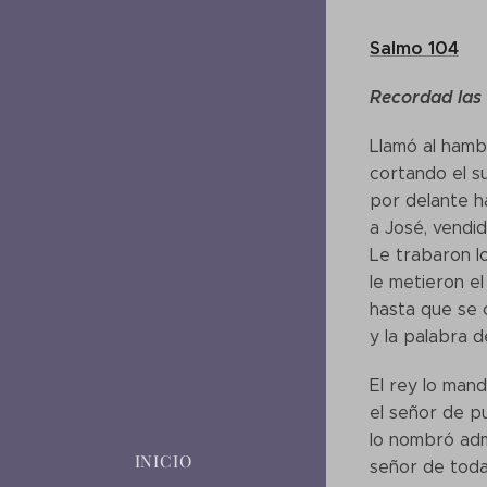
Salmo 104
Recordad las 
Llamó al hambr
cortando el s
por delante h
a José, vendi
Le trabaron lo
le metieron el 
hasta que se 
y la palabra d
El rey lo man
el señor de pu
lo nombró adm
INICIO
señor de toda