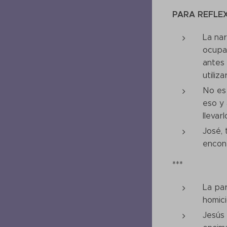
PARA REFLE
La nar
ocupab
antes 
utiliz
No es 
eso y 
llevar
José, 
encont
***
La par
homic
Jesús 