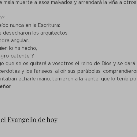
e mala muerte a esos malvados y arrendará la viña a otros
ce:
ído nunca en la Escritura:
e desecharon los arquitectos
edra angular.
ien lo ha hecho,
lagro patente"?
go que se os quitará a vosotros el reino de Dios y se dar
erdotes y los fariseos, al oír sus parábolas, comprendiero
entaban echarle mano, temieron a la gente, que lo tenía po
Señor
del Evangelio de hoy