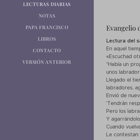
LECTURAS DIARIAS
NOTAS
Evangelio 
PAPA FRANCISCO
LIBROS
Lectura del 
En aquel tiemp
CONTACTO
«Escuchad otr
VERSIÓN ANTERIOR
"Había un prop
unos labrador
Llegado el tie
labradores, a
Envió de nuevo
'Tendrán respe
Pero los labra
Y agarrándolo,
Cuando vuelva
Le contestan: