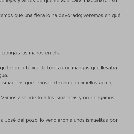
de lejos y, antes de que se acercara, maquinaron su
diremos que una fiera lo ha devorado; veremos en qué
 pongáis las manos en él».
quitaron la túnica, la túnica con mangas que llevaba
gua.
de ismaelitas que transportaban en camellos goma,
Vamos a venderlo a los ismaelitas y no pongamos
a José del pozo, lo vendieron a unos ismaelitas por