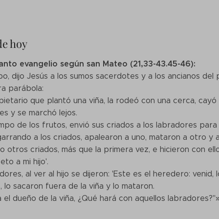
de hoy
santo evangelio según san Mateo (21,33-43.45-46):
o, dijo Jesús a los sumos sacerdotes y a los ancianos del 
a parábola:
ietario que plantó una viña, la rodeó con una cerca, cayó e
es y se marchó lejos.
mpo de los frutos, envió sus criados a los labradores para
garrando a los criados, apalearon a uno, mataron a otro y 
 otros criados, más que la primera vez, e hicieron con ello
to a mi hijo'.
dores, al ver al hijo se dijeron: 'Este es el heredero: veni
 lo sacaron fuera de la viña y lo mataron.
 el dueño de la viña, ¿Qué hará con aquellos labradores?"»