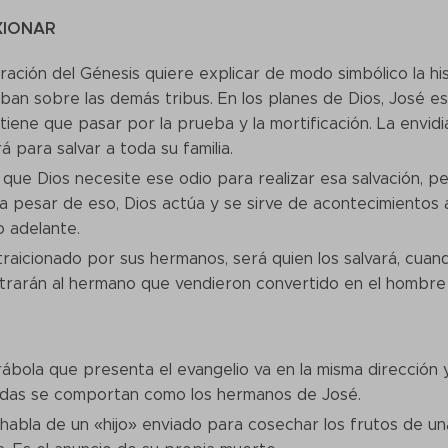
XIONAR
ración del Génesis quiere explicar de modo simbólico la his
an sobre las demás tribus. En los planes de Dios, José es
tiene que pasar por la prueba y la mortificación. La envid
ará para salvar a toda su familia.
que Dios necesite ese odio para realizar esa salvación, per
a pesar de eso, Dios actúa y se sirve de acontecimientos
lo adelante.
traicionado por sus hermanos, será quien los salvará, cua
rarán al hermano que vendieron convertido en el hombre f
ábola que presenta el evangelio va en la misma dirección
idas se comportan como los hermanos de José.
habla de un «hijo» enviado para cosechar los frutos de una