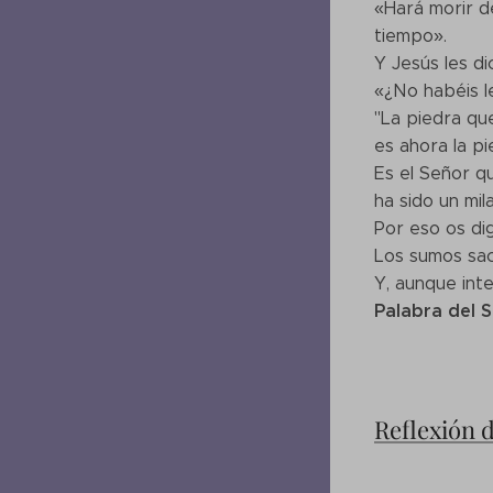
«Hará morir d
tiempo».
Y Jesús les di
«¿No habéis le
"La piedra qu
es ahora la pi
Es el Señor qu
ha sido un mi
Por eso os di
Los sumos sac
Y, aunque int
Palabra del 
Reflexión 