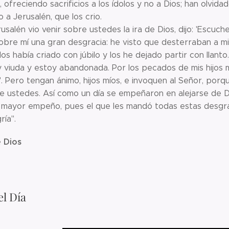
 ofreciendo sacrificios a los ídolos y no a Dios; han olvidad
o a Jerusalén, que los crio.
salén vio venir sobre ustedes la ira de Dios, dijo: 'Escuch
re mí una gran desgracia: he visto que desterraban a mi p
los había criado con júbilo y los he dejado partir con llant
 viuda y estoy abandonada. Por los pecados de mis hijos 
'. Pero tengan ánimo, hijos míos, e invoquen al Señor, porq
e ustedes. Así como un día se empeñaron en alejarse de Di
mayor empeño, pues el que les mandó todas estas desgraci
ría".
 Dios
l Día