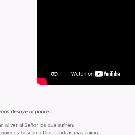
amás desoye al pobre.
legrarán al ver al Seño
enes buscan a Dios te