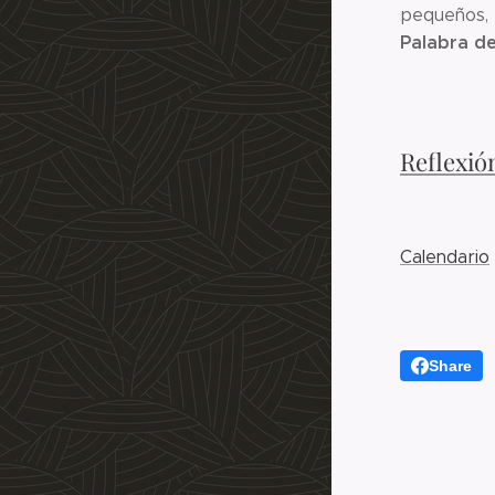
pequeños, p
Palabra de
Reflexió
Calendario
Share