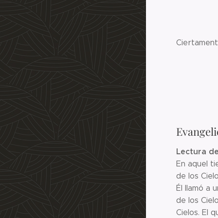
por
ni ol
Cie
r
la 
quie
Evangeli
Lectura de
En aquel ti
de los Ciel
Él llamó a 
de los Ciel
Cielos. El