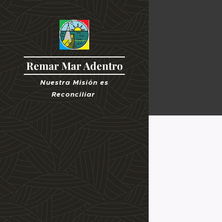
Remar Mar Adentro
Nuestra Misión es
R
econciliar