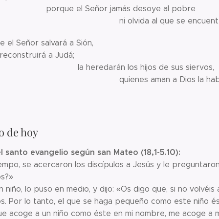
que el Señor jamás 
vida al que se encuentra enc
rtamente el Señor s
econstruirá
heredarán los hijos 
nes aman a Dios la habita
o de hoy
l santo evangelio según san Mateo (18,1-5.10):
empo, se acercaron los discípulos a Jesús y le preguntaro
os?»
un niño, lo puso en medio, y dijo: «Os digo que, si no volvéi
os. Por lo tanto, el que se haga pequeño como este niño é
 que acoge a un niño como éste en mi nombre, me acoge a 