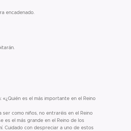
desoye al pobre
adenado.
alvará a Sión,
 a Judá;
de sus siervos,
rán.
n: «¿Quién es el más importante en el Reino
s a ser como niños, no entraréis en el Reino
se es el más grande en el Reino de los
mí. Cuidado con despreciar a uno de estos