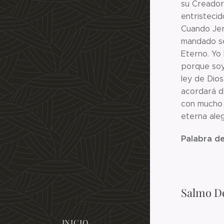
su Creador,
entristecid
Cuando Jeru
mandado sob
Eterno. Yo 
porque soy
ley de Dios
acordará d
con mucho 
eterna aleg
Palabra de
Salmo De
INICIO