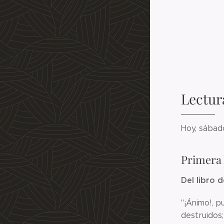
Lectur
Hoy, sábad
Primera 
Del libro d
"¡Ánimo!, p
destruidos