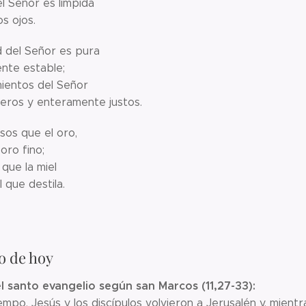
l Señor es límpida
os ojos.
d del Señor es pura
nte estable;
ientos del Señor
eros y enteramente justos.
sos que el oro,
oro fino;
que la miel
 que destila.
o de hoy
l santo evangelio según san Marcos (11,27-33):
empo, Jesús y los discípulos volvieron a Jerusalén y, mien