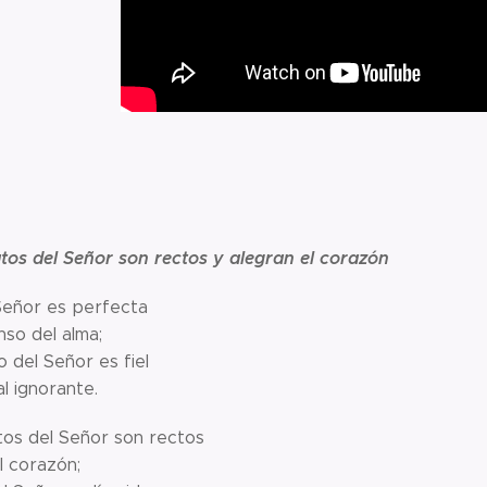
os del Señor son rectos y alegran el corazón
 Señor es perfecta
nso del alma;
 del Señor es fiel
al ignorante.
os del Señor son rectos
l corazón;