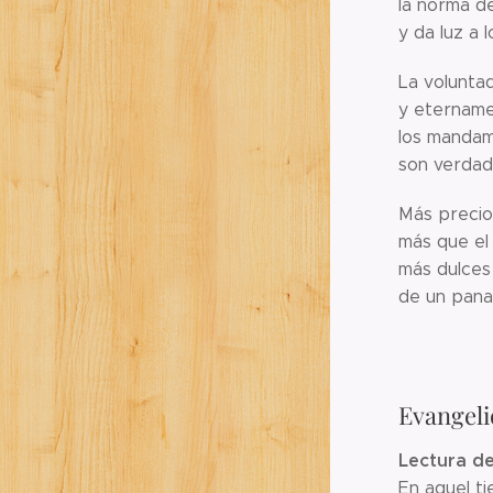
la norma de
y da luz a l
La volunta
y etername
los mandam
son verdad
Más precio
más que el 
más dulces 
de un panal
Evangeli
Lectura de
En aquel ti