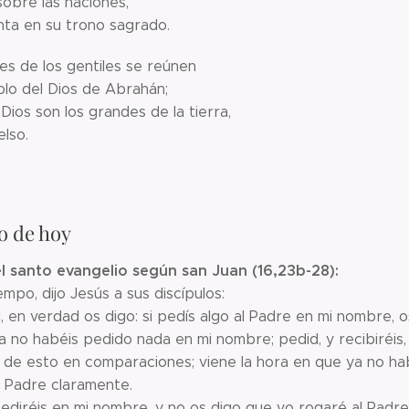
sobre las naciones,
nta en su trono sagrado.
es de los gentiles se reúnen
blo del Dios de Abrahán;
ios son los grandes de la tierra,
elso.
o de hoy
l santo evangelio según san Juan (16,23b-28):
empo, dijo Jesús a sus discípulos:
 en verdad os digo: si pedís algo al Padre en mi nombre, os
a no habéis pedido nada en mi nombre; pedid, y recibiréis
 de esto en comparaciones; viene la hora en que ya no ha
l Padre claramente.
pediréis en mi nombre, y no os digo que yo rogaré al Padr