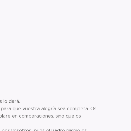
 lo dará.
, para que vuestra alegría sea completa. Os
blaré en comparaciones, sino que os
e por vosotros, pues el Padre mismo os