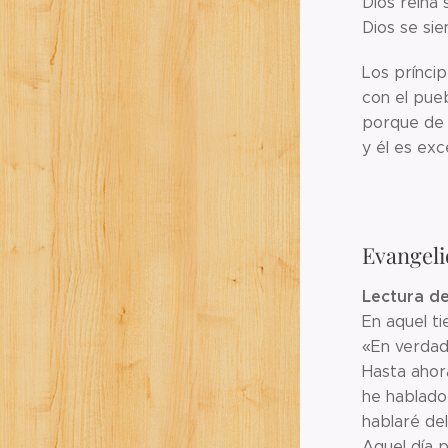
Dios reina 
Dios se sie
Los príncip
con el pue
porque de D
y él es exc
Evangeli
Lectura de
En aquel ti
«En verdad,
Hasta ahor
he hablado
hablaré de
Aquel día 