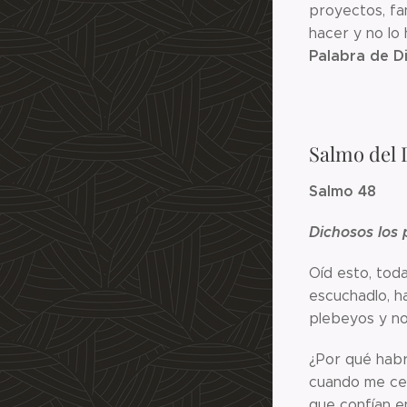
proyectos, fan
hacer y no lo 
Palabra de D
Salmo del 
Salmo 48
Dichosos los p
Oíd esto, toda
escuchadlo, h
plebeyos y no
¿Por qué habr
cuando me ce
que confían e