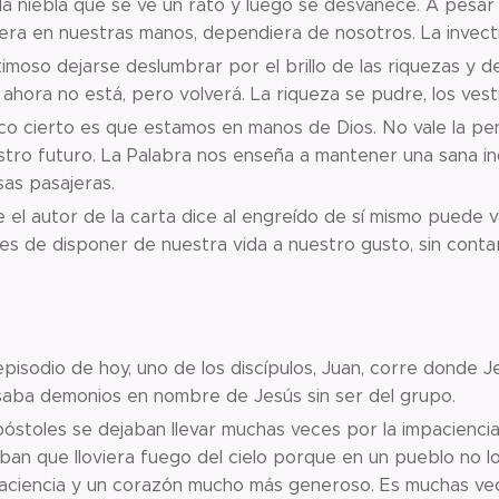
a niebla que se ve un rato y luego se desvanece. A pesar
era en nuestras manos, dependiera de nosotros. La invecti
timoso dejarse deslumbrar por el brillo de las riquezas y de 
ahora no está, pero volverá. La riqueza se pudre, los vestido
co cierto es que estamos en manos de Dios. No vale la pena
stro futuro. La Palabra nos enseña a mantener una sana i
sas pasajeras.
 el autor de la carta dice al engreído de sí mismo puede
s de disponer de nuestra vida a nuestro gusto, sin contar
episodio de hoy, uno de los discípulos, Juan, corre donde 
saba demonios en nombre de Jesús sin ser del grupo.
óstoles se dejaban llevar muchas veces por la impaciencia 
an que lloviera fuego del cielo porque en un pueblo no lo
aciencia y un corazón mucho más generoso. Es muchas vec