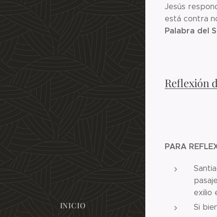
Jesús respond
está contra n
Palabra del 
Reflexión 
PARA REFLE
Santia
pasaje
exilio
INICIO
Si bie