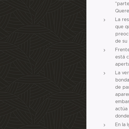
"parte
Quere
La res
que qu
preoc
de su
Frente
está c
apertu
La ver
bondad
de par
aparen
embarg
actúa 
donde
En la 