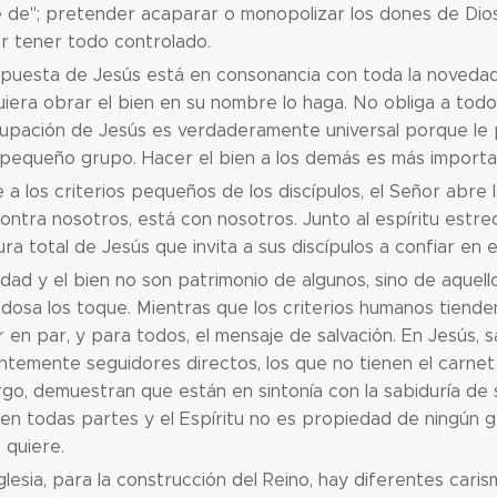
 de"; pretender acaparar o monopolizar los dones de Dios
r tener todo controlado.
puesta de Jesús está en consonancia con toda la novedad 
iera obrar el bien en su nombre lo haga. No obliga a tod
upación de Jesús es verdaderamente universal porque le p
 pequeño grupo. Hacer el bien a los demás es más importa
 a los criterios pequeños de los discípulos, el Señor abre 
ontra nosotros, está con nosotros. Junto al espíritu estre
ra total de Jesús que invita a sus discípulos a confiar en e
dad y el bien no son patrimonio de algunos, sino de aquell
osa los toque. Mientras que los criterios humanos tiende
 en par, y para todos, el mensaje de salvación. En Jesús, s
temente seguidores directos, los que no tienen el carnet de
o, demuestran que están en sintonía con la sabiduría de 
en todas partes y el Espíritu no es propiedad de ningún gr
 quiere.
Iglesia, para la construcción del Reino, hay diferentes ca