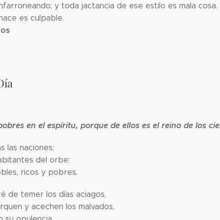
farroneando; y toda jactancia de ese estilo es mala cosa. 
hace es culpable.
ios
Día
obres en el espíritu, porque de ellos es el reino de los cie
s las naciones;
abitantes del orbe:
bles, ricos y pobres.
é de temer los días aciagos,
rquen y acechen los malvados,
n su opulencia