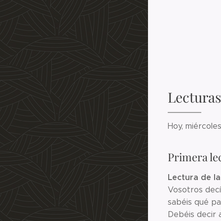
Lecturas
Hoy, miércole
Primera le
Lectura de la
Vosotros decí
sabéis qué pa
Debéis decir a