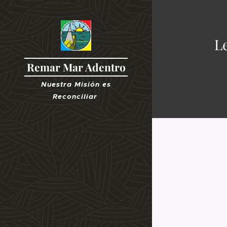
L
Remar Mar Adentro
Nuestra Misión es
R
econciliar