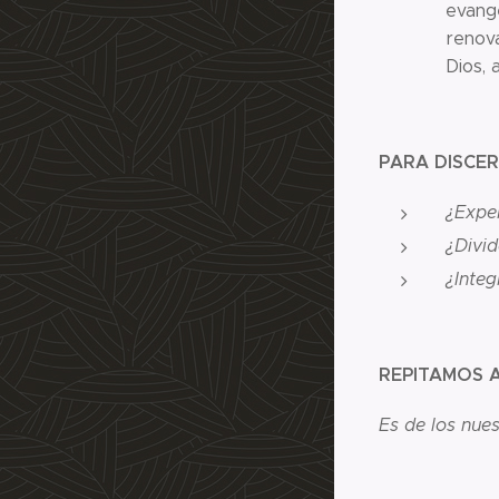
evangé
renova
Dios, 
PARA DISCER
¿Exper
¿Divid
¿Integ
REPITAMOS A
Es de los nues