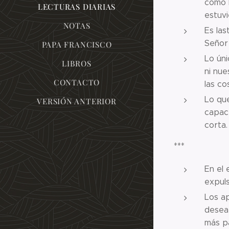
como l
LECTURAS DIARIAS
estuvi
NOTAS
Es las
Señor 
PAPA FRANCISCO
Lo úni
LIBROS
ni nue
CONTACTO
las co
Lo que
VERSIÓN ANTERIOR
capace
corta.
***
En el 
expul
Los ap
deseab
más p