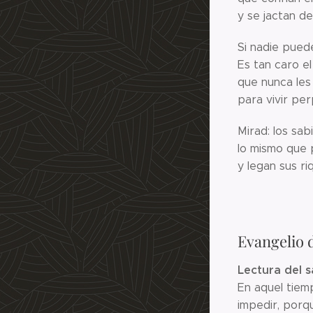
y se jactan d
Si nadie puede
Es tan caro el
que nunca les
para vivir per
Mirad: los sab
lo mismo que 
y legan sus r
Evangelio 
Lectura del 
En aquel tiem
impedir, porq