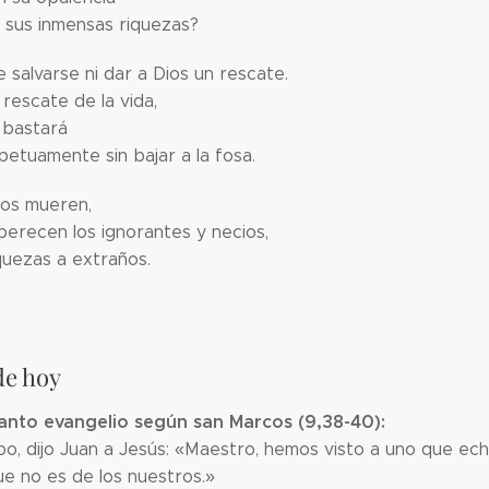
e sus inmensas riquezas?
 salvarse ni dar a Dios un rescate.
 rescate de la vida,
 bastará
petuamente sin bajar a la fosa.
ios mueren,
perecen los ignorantes y necios,
iquezas a extraños.
de hoy
santo evangelio según san Marcos (9,38-40):
po, dijo Juan a Jesús: «Maestro, hemos visto a uno que e
ue no es de los nuestros.»