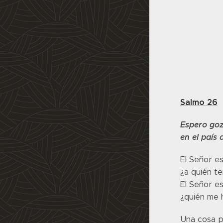
Salmo 26
Espero goz
en el país 
El Señor es
¿a quién t
El Señor es
¿quién me 
Una cosa p