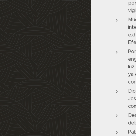
por
vig
Muc
int
exh
Efe
Por
eng
luz
ya 
con
Dio
Jes
com
Des
deb
Pab