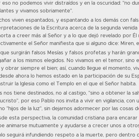
 eso no podemos vivir distraídos y en la oscuridad: "no 
ilantes y vivamos sobriamente".
hos viven espantados, y espantando a los demás con falsa
erpretaciones de la Escritura acerca de la segunda venida
orta a creer más al Señor y a lo que dejó revelado por Él 
ctivamente el Señor manifiesta que si alguno dice: Miren, el
que surgirán falsos Mesías y falsos profetas y harán gran
añar a los mismos elegidos. No vivamos en el temor, sino e
, y obrar siempre el bien; así, cuando llegue el momento, 
desde ahora lo hemos estado en la participación de su Esp
struir la Iglesia como el Templo en el que el Señor habita.
s nos tiene destinados, no al castigo, "sino a obtener la 
ucristo", por eso Pablo nos invita a vivir en vigilancia, co
o "hijos de la luz", sin dejarnos adormecer por las cosas d
de esta perspectiva, la comunidad cristiana para encarar
e animarse mutuamente y ayudarse a crecer unos a otros
lo seguirá infundiendo respeto a la muerte, pero dentro 