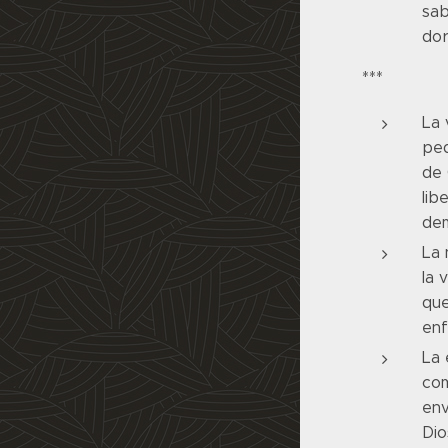
sab
dor
***
La 
peq
de 
lib
dem
La 
la 
que
en
La 
com
env
Dio