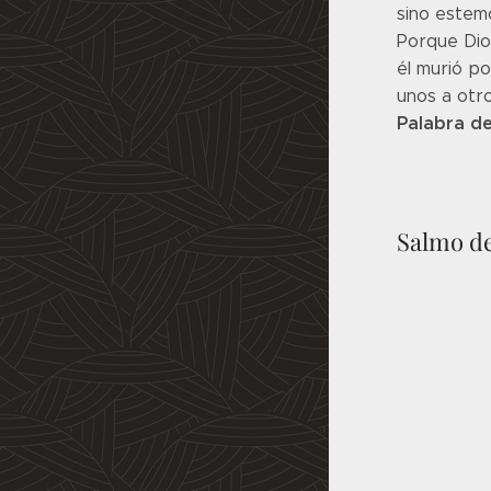
sino estemo
Porque Dios
él murió p
unos a otro
Palabra de
Salmo de