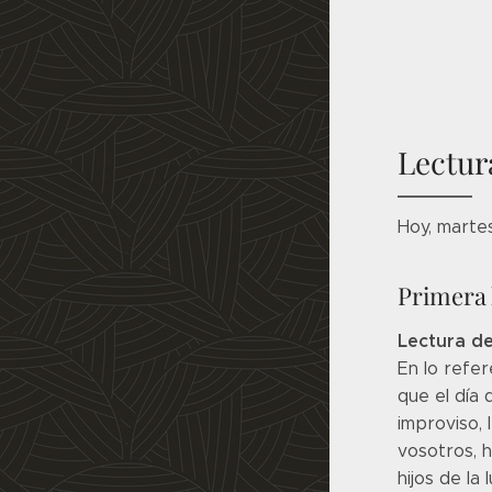
Lectur
Hoy, marte
Primera 
Lectura de
En lo refer
que el día 
improviso, 
vosotros, h
hijos de la