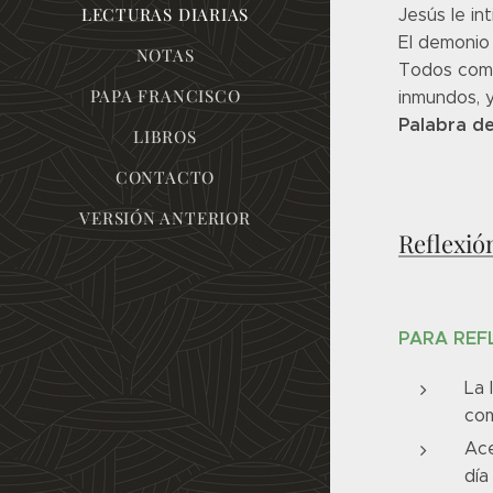
LECTURAS DIARIAS
Jesús le int
El demonio 
NOTAS
Todos come
PAPA FRANCISCO
inmundos, y
Palabra de
LIBROS
CONTACTO
VERSIÓN ANTERIOR
Reflexió
PARA REF
La 
com
Ace
día