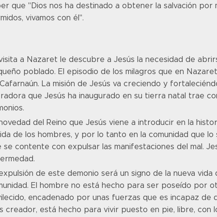
er que "Dios nos ha destinado a obtener la salvación por
midos, vivamos con él".
visita a Nazaret le descubre a Jesús la necesidad de abri
ueño poblado. El episodio de los milagros que en Nazaret 
Cafarnaún. La misión de Jesús va creciendo y fortaleciénd
eradora que Jesús ha inaugurado en su tierra natal trae c
onios.
novedad del Reino que Jesús viene a introducir en la his
vida de los hombres, y por lo tanto en la comunidad que lo
 se contente con expulsar las manifestaciones del mal. Jes
fermedad.
expulsión de este demonio será un signo de la nueva vida 
unidad. El hombre no está hecho para ser poseído por ot
ilecido, encadenado por unas fuerzas que es incapaz de 
s creador, está hecho para vivir puesto en pie, libre, con l