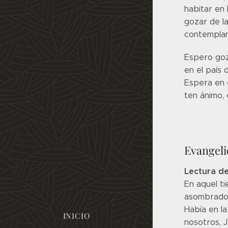
habitar en 
gozar de la
contempla
Espero goz
en el país d
Espera en e
ten ánimo,
Evangeli
Lectura de
En aquel t
asombrados
Había en l
INICIO
nosotros, 