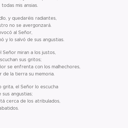
 todas mis ansias.
lo, y quedaréis radiantes,
stro no se avergonzará.
invocó al Señor,
hó y lo salvó de sus angustias.
l Señor miran a los justos,
scuchan sus gritos;
ñor se enfrenta con los malhechores,
 de la tierra su memoria.
 grita, el Señor lo escucha
e sus angustias;
tá cerca de los atribulados,
 abatidos.