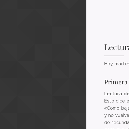
Lectur
Hoy, marte
Primera 
Lectura del
Esto dice e
«Como bajan
y no vuelve
de fecundar