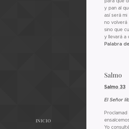
para que d
y pan al q
así será mi
no volverá 
sino que c
y llevará a
Palabra de
Salmo
Salmo 33
El Señor li
Proclamad 
ensalcemos
INICIO
Yo consulté