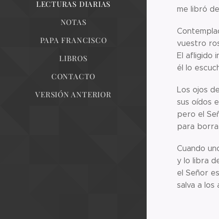
LECTURAS DIARIAS
me libró de
NOTAS
Contemplad
PAPA FRANCISCO
vuestro ro
El afligido 
LIBROS
él lo escuc
CONTACTO
Los ojos de
VERSIÓN ANTERIOR
sus oídos e
pero el Se
para borrar
Cuando uno
y lo libra d
el Señor es
salva a los