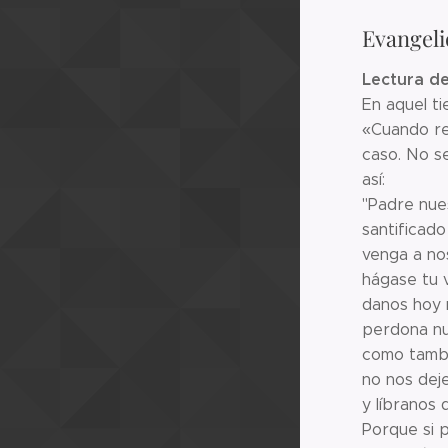
Evangeli
Lectura de
En aquel ti
«Cuando re
caso. No se
así:
"Padre nues
santificad
venga a nos
hágase tu v
danos hoy 
perdona nu
como tambi
no nos deje
y líbranos d
Porque si 