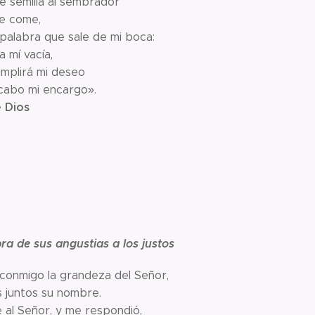
é semilla al sembrador
ue come,
 palabra que sale de mi boca:
a mí vacía,
umplirá mi deseo
 cabo mi encargo».
 Dios
bra de sus angustias a los justos
conmigo la grandeza del Señor,
 juntos su nombre.
 al Señor, y me respondió,