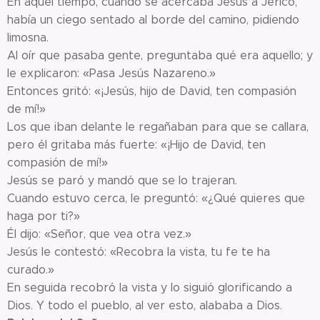
En aquel tiempo, cuando se acercaba Jesús a Jericó,
había un ciego sentado al borde del camino, pidiendo
limosna.
Al oír que pasaba gente, preguntaba qué era aquello; y
le explicaron: «Pasa Jesús Nazareno.»
Entonces gritó: «¡Jesús, hijo de David, ten compasión
de mí!»
Los que iban delante le regañaban para que se callara,
pero él gritaba más fuerte: «¡Hijo de David, ten
compasión de mí!»
Jesús se paró y mandó que se lo trajeran.
Cuando estuvo cerca, le preguntó: «¿Qué quieres que
haga por ti?»
Él dijo: «Señor, que vea otra vez.»
Jesús le contestó: «Recobra la vista, tu fe te ha
curado.»
En seguida recobró la vista y lo siguió glorificando a
Dios. Y todo el pueblo, al ver esto, alababa a Dios.