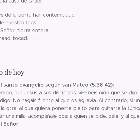
 la casa de Israel.
es de la tierra han contemplado
 de nuestro Dios.
Señor, tierra entera;
oread, tocad.
o de hoy
l santo evangelio según san Mateo (5,38-42):
empo, dijo Jesús a sus discípulos: «Habéis oído que se dijo: 
digo: No hagáis frente al que os agravia. Al contrario, si u
la otra; al que quiera ponerte pleito para quitarte la túnic
r una milla, acompáñale dos; a quien te pide, dale, y al qu
l Señor