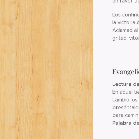
en favor de
Los confin
la victoria
Aclamad al 
gritad, vit
Evangeli
Lectura de
En aquel ti
cambio, os 
preséntale 
para camina
Palabra de