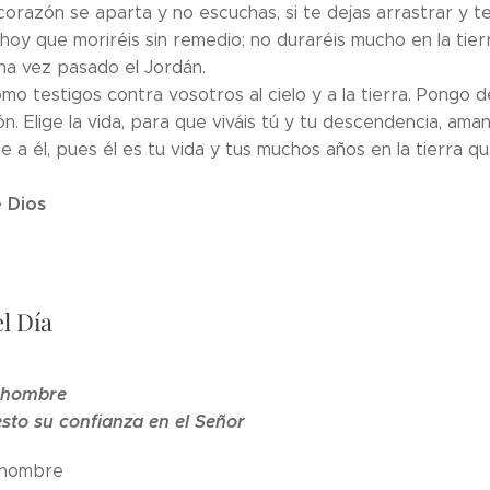
 corazón se aparta y no escuchas, si te dejas arrastrar y t
hoy que moriréis sin remedio; no duraréis mucho en la tie
na vez pasado el Jordán.
mo testigos contra vosotros al cielo y a la tierra. Pongo de
ión. Elige la vida, para que viváis tú y tu descendencia, am
e a él, pues él es tu vida y tus muchos años en la tierra q
 Dios
l Día
l hombre
sto su confianza en el Señor
 hombre