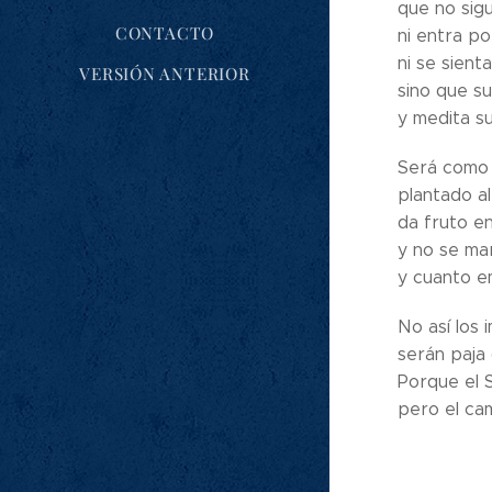
que no sigu
CONTACTO
ni entra po
ni se sienta
VERSIÓN ANTERIOR
sino que su
y medita su
Será como 
plantado al
da fruto e
y no se mar
y cuanto e
No así los i
serán paja 
Porque el S
pero el cam