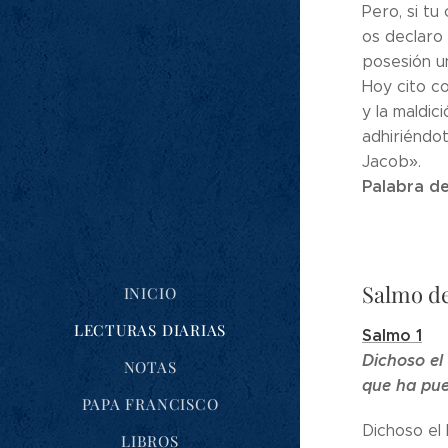
Pero, si tu
os declaro 
posesión u
Hoy cito co
y la maldic
adhiriéndot
Jacob».
Palabra de
Salmo de
INICIO
LECTURAS DIARIAS
Salmo 1
Dichoso e
NOTAS
que ha pue
PAPA FRANCISCO
Dichoso el
LIBROS