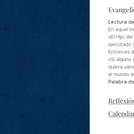
Evangeli
Lectura de
En aquel ti
«El Hijo d
ejecutado y
Entonces d
«Si alguno 
quiera salv
el mundo en
Palabra de
Reflexió
Calenda