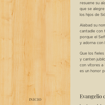
resuene su ala
que se alegre
los hijos de S
Alabad su no
cantadle con 
porque el Señ
y adorna con l
Que los fieles
y canten jubilo
con vítores a 
es un honor p
Evangelio 
INICIO