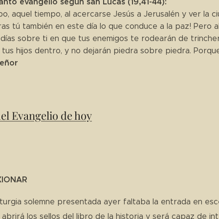
anto evangelio según san Lucas (19,41-44):
o, aquel tiempo, al acercarse Jesús a Jerusalén y ver la ciu
ras tú también en este día lo que conduce a la paz! Pero a
días sobre ti en que tus enemigos te rodearán de trinchera
tus hijos dentro, y no dejarán piedra sobre piedra. Porque
Señor
del Evangelio de hoy
XIONAR
liturgia solemne presentada ayer faltaba la entrada en esc
 abrirá los sellos del libro de la historia y será capaz de 