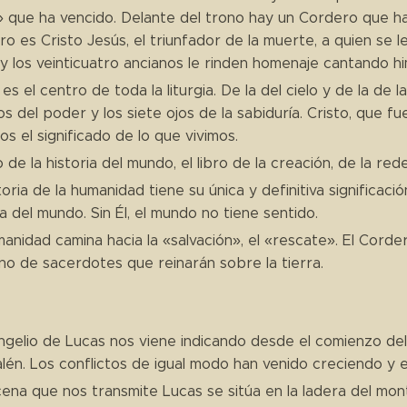
 que ha vencido. Delante del trono hay un Cordero que ha 
o es Cristo Jesús, el triunfador de la muerte, a quien se l
y los veinticuatro ancianos le rinden homenaje cantando hi
 es el centro de toda la liturgia. De la del cielo y de la de la
s del poder y los siete ojos de la sabiduría. Cristo, que f
os el significado de lo que vivimos.
ro de la historia del mundo, el libro de la creación, de la re
toria de la humanidad tiene su única y definitiva significaci
ia del mundo. Sin Él, el mundo no tiene sentido.
anidad camina hacia la «salvación», el «rescate». El Cor
no de sacerdotes que reinarán sobre la tierra.
ngelio de Lucas nos viene indicando desde el comienzo de
lén. Los conflictos de igual modo han venido creciendo y e
ena que nos transmite Lucas se sitúa en la ladera del mon