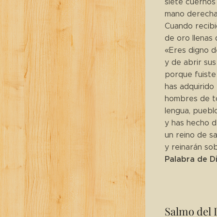
siete cuernos 
mano derecha 
Cuando recibió
de oro llenas
«Eres digno de
y de abrir sus 
porque fuiste
has adquirido
hombres de to
lengua, pueblo
y has hecho d
un reino de s
y reinarán sob
Palabra de D
Salmo del 