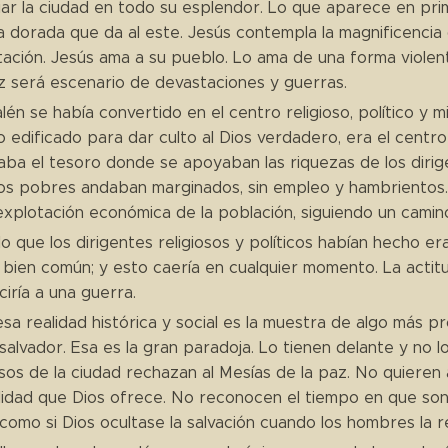
ar la ciudad en todo su esplendor. Lo que aparece en prim
 dorada que da al este. Jesús contempla la magnificencia 
ación. Jesús ama a su pueblo. Lo ama de una forma violen
z será escenario de devastaciones y guerras.
lén se había convertido en el centro religioso, político y 
 edificado para dar culto al Dios verdadero, era el centro 
ba el tesoro donde se apoyaban las riquezas de los dirig
los pobres andaban marginados, sin empleo y hambrientos.
explotación económica de la población, siguiendo un camino
o que los dirigentes religiosos y políticos habían hecho e
 bien común; y esto caería en cualquier momento. La actitu
iría a una guerra.
sa realidad histórica y social es la muestra de algo más p
salvador. Esa es la gran paradoja. Lo tienen delante y no l
osos de la ciudad rechazan al Mesías de la paz. No quiere
lidad que Dios ofrece. No reconocen el tiempo en que son v
 como si Dios ocultase la salvación cuando los hombres la 