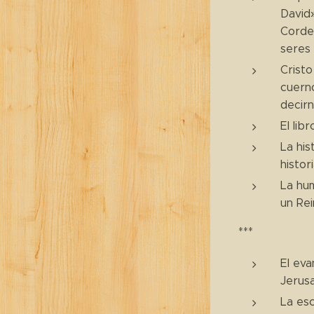
David»
Corder
seres 
Cristo
cuerno
decirn
El lib
La his
histor
La hum
un Rei
***
El eva
Jerusa
La esc