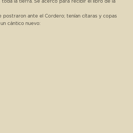
toda la tierra. Se acercó para recibir el libro de la
 se postraron ante el Cordero; tenían cítaras y copas
 un cántico nuevo: