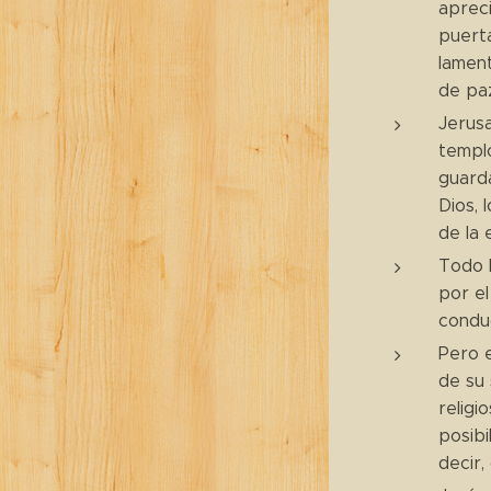
apreci
puerta
lament
de pa
Jerusa
templo
guarda
Dios, 
de la 
Todo l
por el
conduc
Pero e
de su 
religi
posibi
decir,