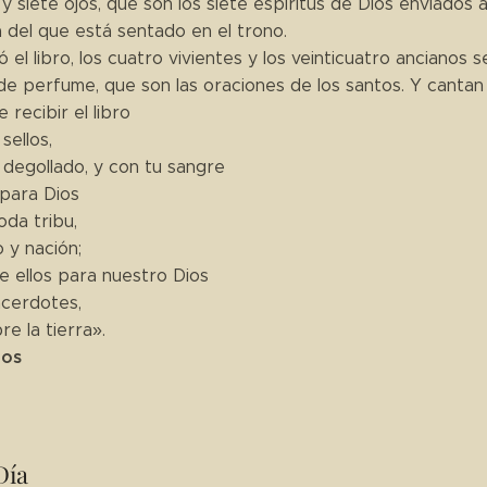
y siete ojos, que son los siete espíritus de Dios enviados a 
del que está sentado en el trono.
 el libro, los cuatro vivientes y los veinticuatro ancianos
 de perfume, que son las oraciones de los santos. Y cantan
 recibir el libro
sellos,
 degollado, y con tu sangre
 para Dios
da tribu,
 y nación;
e ellos para nuestro Dios
acerdotes,
re la tierra».
ios
Día