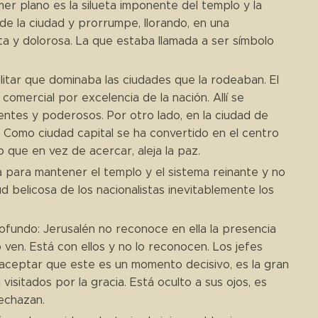
er plano es la silueta imponente del templo y la
de la ciudad y prorrumpe, llorando, en una
ta y dolorosa. La que estaba llamada a ser símbolo
militar que dominaba las ciudades que la rodeaban. El
comercial por excelencia de la nación. Allí se
entes y poderosos. Por otro lado, en la ciudad de
 Como ciudad capital se ha convertido en el centro
 que en vez de acercar, aleja la paz.
ra para mantener el templo y el sistema reinante y no
d belicosa de los nacionalistas inevitablemente los
rofundo: Jerusalén no reconoce en ella la presencia
o ven. Está con ellos y no lo reconocen. Los jefes
n aceptar que este es un momento decisivo, es la gran
isitados por la gracia. Está oculto a sus ojos, es
rechazan.