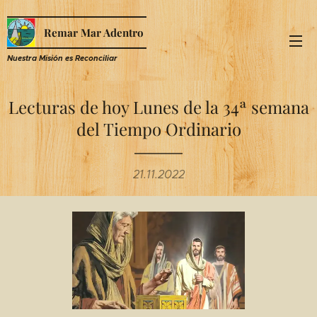
Remar Mar Adentro
Nuestra Misión es R
econciliar
Lecturas de hoy Lunes de la 34ª semana
del Tiempo Ordinario
21.11.2022