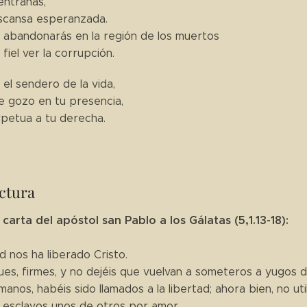
entrañas,
scansa esperanzada.
abandonarás en la región de los muertos
 fiel ver la corrupción.
el sendero de la vida,
e gozo en tu presencia,
rpetua a tu derecha.
ctura
 carta del apóstol san Pablo a los Gálatas (5,1.13-18):
ad nos ha liberado Cristo.
es, firmes, y no dejéis que vuelvan a someteros a yugos d
anos, habéis sido llamados a la libertad; ahora bien, no util
d esclavos unos de otros por amor.