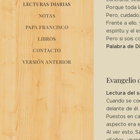
LECTURAS DIARIAS
Porque toda l
Pero, cuidado
NOTAS
Frente a ello,
PAPA FRANCISCO
espíritu y el 
LIBROS
Pero si sois co
Palabra de D
CONTACTO
VERSIÓN ANTERIOR
Evangelio 
Lectura del s
Cuando se comp
delante de él.
Puestos en ca
aspecto era e
Al ver esto, S
«Señor, ¿quie