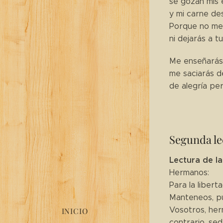
se gozan mis 
y mi carne de
Porque no me 
ni dejarás a tu
Me enseñarás 
me saciarás d
de alegría pe
Segunda le
Lectura de la
Hermanos:
Para la libert
Manteneos, pu
Vosotros, herm
INICIO
contrario, se