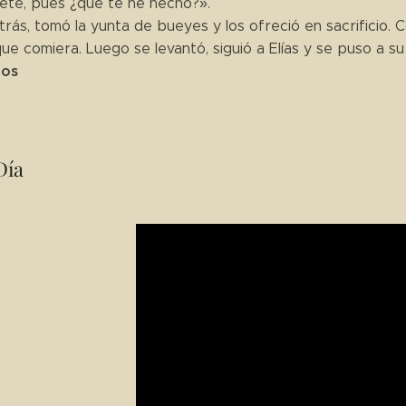
ete, pues ¿qué te he hecho?».
atrás, tomó la yunta de bueyes y los ofreció en sacrificio.
e comiera. Luego se levantó, siguió a Elías y se puso a su 
ios
Día