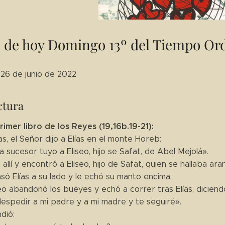
 de hoy Domingo 13º del Tiempo Ord
 26 de junio de 2022
ctura
rimer libro de los Reyes (19,16b.19-21):
as, el Señor dijo a Elías en el monte Horeb:
sucesor tuyo a Eliseo, hijo se Safat, de Abel Mejolá».
e allí y encontró a Eliseo, hijo de Safat, quien se hallaba a
só Elías a su lado y le echó su manto encima.
eo abandonó los bueyes y echó a correr tras Elías, diciend
despedir a mi padre y a mi madre y te seguiré».
ndió: