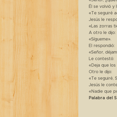
Él se volvió y
«Te seguiré a
Jesús le resp
«Las zorras ti
A otro le dijo:
«Sígueme».
El respondió:
«Señor, déjam
Le contestó:
«Deja que los 
Otro le dijo:
«Te seguiré, 
Jesús le cont
«Nadie que po
Palabra del 