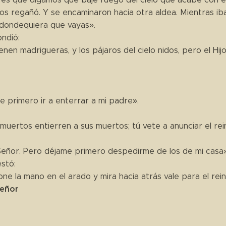
 los regañó. Y se encaminaron hacia otra aldea. Mientras iba
dondequiera que vayas».
ondió:
enen madrigueras, y los pájaros del cielo nidos, pero el Hi
e primero ir a enterrar a mi padre».
muertos entierren a sus muertos; tú vete a anunciar el rei
Señor. Pero déjame primero despedirme de los de mi casa»
estó:
ne la mano en el arado y mira hacia atrás vale para el rei
Señor