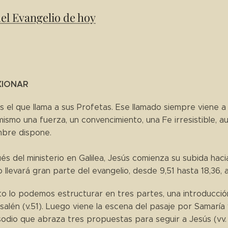
del Evangelio de hoy
XIONAR
s el que llama a sus Profetas. Ese llamado siempre viene 
mismo una fuerza, un convencimiento, una Fe irresistible, 
mbre dispone.
s del ministerio en Galilea, Jesús comienza su subida hacia 
 llevará gran parte del evangelio, desde 9,51 hasta 18,36, a
to lo podemos estructurar en tres partes, una introducción
salén (v.51). Luego viene la escena del pasaje por Samaría y
sodio que abraza tres propuestas para seguir a Jesús (vv.