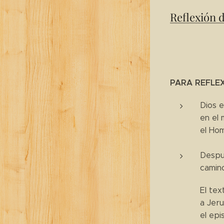
Reflexión 
PARA REFLE
Dios e
en el 
el Ho
Despué
camino
El tex
a Jeru
el epi