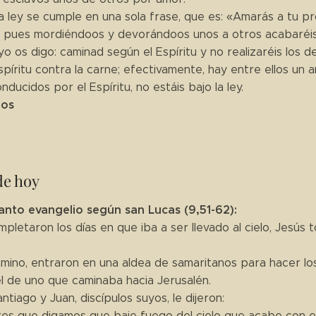
a ley se cumple en una sola frase, que es: «Amarás a tu pr
, pues mordiéndoos y devorándoos unos a otros acabaréi
 yo os digo: caminad según el Espíritu y no realizaréis los 
espíritu contra la carne; efectivamente, hay entre ellos un 
nducidos por el Espíritu, no estáis bajo la ley.
ios
de hoy
anto evangelio según san Lucas (9,51-62):
letaron los días en que iba a ser llevado al cielo, Jesús t
mino, entraron en una aldea de samaritanos para hacer los
l de uno que caminaba hacia Jerusalén.
antiago y Juan, discípulos suyos, le dijeron:
res que digamos que baje fuego del cielo que acabe con el