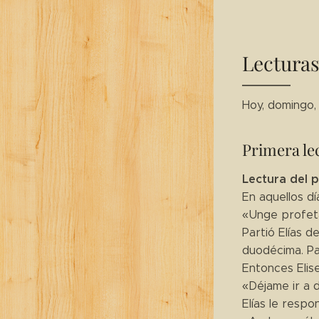
Lecturas
Hoy, domingo,
Primera le
Lectura del p
En aquellos dí
«Unge profeta 
Partió Elías d
duodécima. Pa
Entonces Elis
«Déjame ir a 
Elías le respo