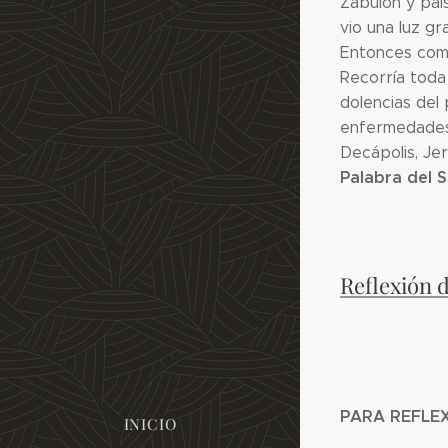
Zabulón y país
vio una luz gr
Entonces come
Recorría toda
dolencias del
enfermedades y
Decápolis, Jer
Palabra del 
Reflexión 
PARA REFLE
INICIO