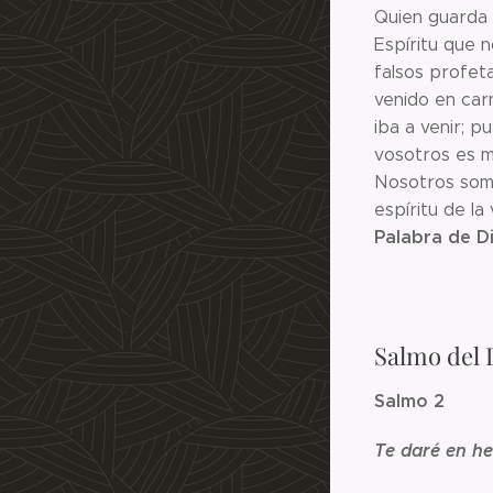
Quien guarda 
Espíritu que n
falsos profeta
venido en carn
iba a venir; p
vosotros es m
Nosotros somo
espíritu de la 
Palabra de D
Salmo del 
Salmo 2
Te daré en he