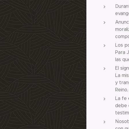
Durant
evange
Anunci
morali
compo
Los po
Para J
las q
El sig
La mis
y tran
Reino,
La fe 
debe 
testim
Nosotr
con qu