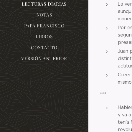
LECTURAS DIARIAS
La ve
aunqu
NOTAS
maner
PAPA FRANCISCO
Por e
seguri
LIBROS
presen
CONTACTO
Juan 
VERSIÓN ANTERIOR
distin
actitu
Creer 
mismo
***
Habien
y va a
tenía 
revolu