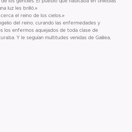
a de los gentiles. El pueblo que habitaba en tinieblas
 luz les brilló.»
rca el reino de los cielos.»
ngelio del reino, curando las enfermedades y
dos los enfermos aquejados de toda clase de
uraba. Y le seguían multitudes venidas de Galilea,