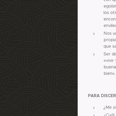
egoís
los ot
encont
envil
Nos ur
propia
que s
Ser di
«vivir
buena 
bien»,
PARA DISCER
¿Me si
¿Cuál