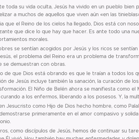
e toda su vida oculta, Jesús ha vivido en un pueblo bien 
lizar a muchos de aquellos que viven aún «en las tinieblas
a que el Reino de los cielos ha llegado, Dios está con nos
zante que dice lo que hay que hacer. Es ante todo una nu
rtamientos morales.
bres se sentían acogidos por Jesús y los ricos se sentían
esús, el problema del Reino era un problema de transform
ue se demuestran con obras.
no de que Dios está obrando es que le traían a todos los 
ión de Jesús incluye también la sanación, la curación de lo
sformación. El Niño de Belén ahora se manifiesta como el
 curando a los enfermos, liberando a los posesos. Y, la mult
en Jesucristo como Hijo de Dios hecho hombre, como Palabr
demostrarse primeramente en el amor compasivo y solidar
onio.
os, como discípulos de Jesús, hemos de continuar su tarea
e Él vivió. Hoy también hay muchas enfermedades y dolenci