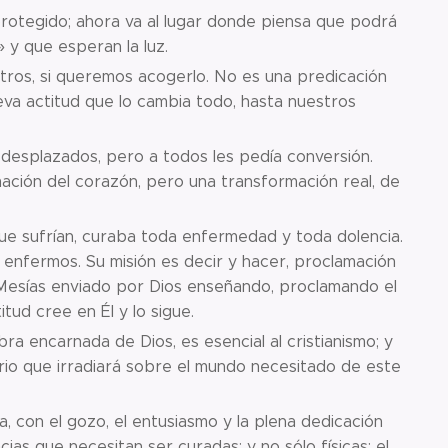
protegido; ahora va al lugar donde piensa que podrá
» y que esperan la luz.
otros, si queremos acogerlo. No es una predicación
eva actitud que lo cambia todo, hasta nuestros
 desplazados, pero a todos les pedía conversión.
ación del corazón, pero una transformación real, de
que sufrían, curaba toda enfermedad y toda dolencia.
s enfermos. Su misión es decir y hacer, proclamación
 Mesías enviado por Dios enseñando, proclamando el
itud cree en Él y lo sigue.
a encarnada de Dios, es esencial al cristianismo; y
io que irradiará sobre el mundo necesitado de este
, con el gozo, el entusiasmo y la plena dedicación
as que necesitan ser curadas; y no sólo físicas: el