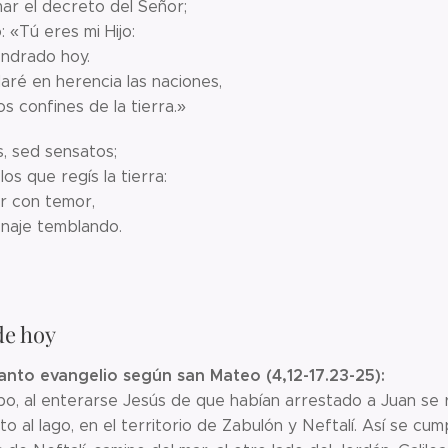
ar el decreto del Señor;
: «Tú eres mi Hijo:
ndrado hoy.
aré en herencia las naciones,
os confines de la tierra.»
s, sed sensatos;
os que regís la tierra:
or con temor,
enaje temblando.
de hoy
anto evangelio según san Mateo (4,12-17.23-25):
po, al enterarse Jesús de que habían arrestado a Juan se r
to al lago, en el territorio de Zabulón y Neftalí. Así se cum