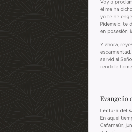
Voy a proclam
él me ha dicho
yo te he enge
Pídemelo: te d
en posesión, l
Y ahora, reye
escarmentad, l
servid al Señ
rendidle hom
Evangelio 
Lectura del s
En aquel tiem
Cafarnaún, jun