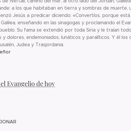
 de Neftalí, camino del mar, al otro lado del Jordán, Galile
ande; a los que habitaban en tierra y sombras de muerte, una
nzó Jesús a predicar diciendo: «Convertíos, porque está ce
 Galilea, enseñando en las sinagogas y proclamando el Eva
 pueblo. Su fama se extendió por toda Siria y le traían to
 dolores, endemoniados, lunáticos y paralíticos. Y él los c
usalén, Judea y Trasjordania.
Señor
del Evangelio de hoy
XIONAR