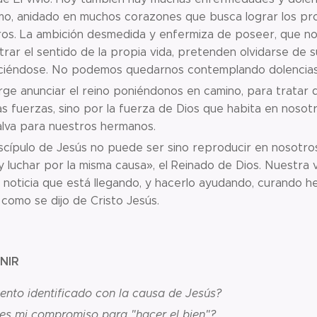
mo, anidado en muchos corazones que busca lograr los pro
ros. La ambición desmedida y enfermiza de poseer, que no
rar el sentido de la propia vida, pretenden olvidarse de 
eciéndose. No podemos quedarnos contemplando dolencias 
ge anunciar el reino poniéndonos en camino, para tratar 
s fuerzas, sino por la fuerza de Dios que habita en nosot
alva para nuestros hermanos.
scípulo de Jesús no puede ser sino reproducir en nosotros 
 y luchar por la misma causa», el Reinado de Dios. Nuestra v
noticia que está llegando, y hacerlo ayudando, curando he
 como se dijo de Cristo Jesús.
NIR
ento identificado con la causa de Jesús?
 es mi compromiso para "hacer el bien"?