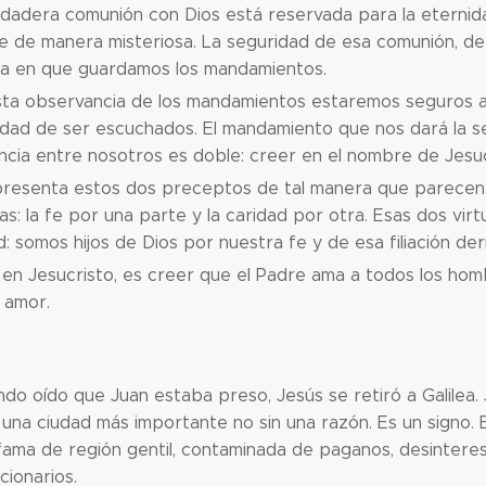
rdadera comunión con Dios está reservada para la eternid
e de manera misteriosa. La seguridad de esa comunión, de
a en que guardamos los mandamientos.
sta observancia de los mandamientos estaremos seguros an
dad de ser escuchados. El mandamiento que nos dará la se
cia entre nosotros es doble: creer en el nombre de Jesucr
presenta estos dos preceptos de tal manera que parecen c
tas: la fe por una parte y la caridad por otra. Esas dos v
d: somos hijos de Dios por nuestra fe y de esa filiación der
en Jesucristo, es creer que el Padre ama a todos los homb
 amor.
do oído que Juan estaba preso, Jesús se retiró a Galilea.
 una ciudad más importante no sin una razón. Es un signo. E
fama de región gentil, contaminada de paganos, desinteresa
cionarios.