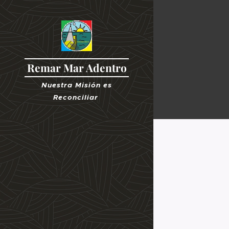
Remar Mar Adentro
Nuestra Misión es
R
econciliar