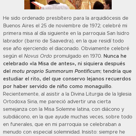
He sido ordenado presbítero para la arquidiócesis de
Buenos Aires el 25 de noviembre de 1972; celebré mi
primera misa al día siguiente en la parroquia San Isidro
labrador (barrio de Saavedra), en la que residí todo
ese año ejerciendo el diaconado. Obviamente celebré
Nunca he
según el
Novus Ordo
promulgado en 1970.
celebrado «la Misa de antes», ni siquiera después
del
motu proprio Summorum Pontificum
; tendría que
estudiar el rito, del que conservo lejanos recuerdos
por haber servido de niño como monaguillo
.
Recientemente, al asistir a la Divina Liturgia de la Iglesia
Ortodoxa Siria, me pareció advertir una cierta
semejanza con la Misa Solemne latina, con diácono y
subdiácono, en la que ayude muchas veces, sobre todo
en funerales, que en mi parroquia se celebraban a
menudo con especial solemnidad. Insisto: siempre he