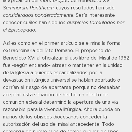
la aplicación del
motu proprio
de Benedicto XVI
Summorum Pontificum
, cuyos resultados han sido
considerados ponderadamente
. Sería interesante
conocer cuáles han sido
los auspicios formulados por
el Episcopado
.
Así es como en el primer artículo se elimina la forma
extraordinaria del Rito Romano. El propósito de
Benedicto XVI al oficializar el uso libre del Misal de 1962
fue -según entiendo- atraer o mantener en la unidad
de la Iglesia a quienes escandalizados por la
devastación litúrgica universal se habían apartado o
corrían el riesgo de apartarse porque no deseaban
aceptar esta situación de hecho; un afecto de
comunión eclesial determinó la apertura de una vía
razonable para la vivencia litúrgica. Ahora queda en
manos de los obispos diocesanos conceder la
autorización del uso del misal antecedente. Todo
comienza de nuevo, y es de temer que los obispos