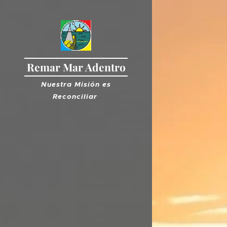
Remar Mar Adentro
Nuestra Misión es
R
econciliar