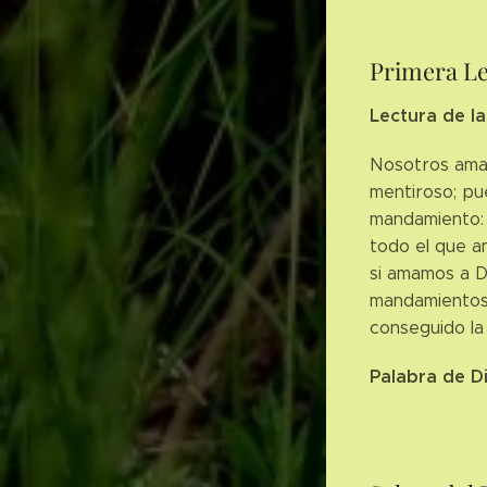
Primera L
Lectura de la
Nosotros amam
mentiroso; pu
mandamiento: 
todo el que a
si amamos a D
mandamientos.
conseguido la
Palabra de D