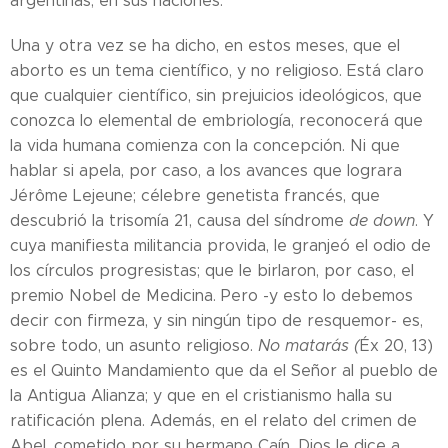
argentinas, en sus naciones.
Una y otra vez se ha dicho, en estos meses, que el
aborto es un tema científico, y no religioso. Está claro
que cualquier científico, sin prejuicios ideológicos, que
conozca lo elemental de embriología, reconocerá que
la vida humana comienza con la concepción. Ni que
hablar si apela, por caso, a los avances que lograra
Jérôme Lejeune; célebre genetista francés, que
descubrió la trisomía 21, causa del síndrome
de down
. Y
cuya manifiesta militancia provida, le granjeó el odio de
los círculos progresistas; que le birlaron, por caso, el
premio Nobel de Medicina. Pero -y esto lo debemos
decir con firmeza, y sin ningún tipo de resquemor- es,
sobre todo, un asunto religioso.
No matarás (
Éx 20, 13)
es el Quinto Mandamiento que da el Señor al pueblo de
la Antigua Alianza; y que en el cristianismo halla su
ratificación plena. Además, en el relato del crimen de
Abel, cometido por su hermano Caín, Dios le dice a