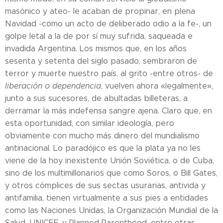
masónico y ateo- le acaban de propinar, en plena
Navidad -como un acto de deliberado odio a la fe-, un
golpe letal a la de por sí muy sufrida, saqueada e
invadida Argentina. Los mismos que, en los años
sesenta y setenta del siglo pasado, sembraron de
terror y muerte nuestro país, al grito -entre otros- de
liberación o dependencia
, vuelven ahora «legalmente»,
junto a sus sucesores, de abultadas billeteras, a
derramar la más indefensa sangre ajena. Claro que, en
esta oportunidad, con similar ideología, pero
obviamente con mucho más dinero del mundialismo
antinacional. Lo paradójico es que la plata ya no les
viene de la hoy inexistente Unión Soviética, o de Cuba,
sino de los multimillonarios que como Soros, o Bill Gates,
y otros cómplices de sus sectas usurarias, antivida y
antifamilia, tienen virtualmente a sus pies a entidades
como las Naciones Unidas, la Organización Mundial de la
Salud, UNICEF, y Planned Parenthood, entre otras.