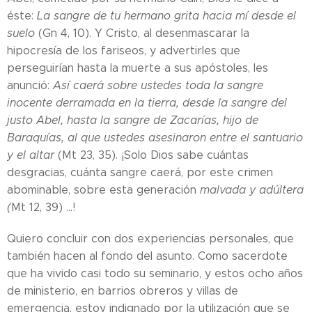
éste:
La sangre de tu hermano grita hacia mí desde el
suelo
(Gn 4, 10). Y Cristo, al desenmascarar la
hipocresía de los fariseos, y advertirles que
perseguirían hasta la muerte a sus apóstoles, les
anunció:
Así caerá sobre ustedes toda la sangre
inocente derramada en la tierra, desde la sangre del
justo Abel, hasta la sangre de Zacarías, hijo de
Baraquías, al que ustedes asesinaron entre el santuario
y el altar
(Mt 23, 35). ¡Solo Dios sabe cuántas
desgracias, cuánta sangre caerá, por este crimen
abominable, sobre esta generación
malvada y adúltera
(
Mt 12, 39) ...!
Quiero concluir con dos experiencias personales, que
también hacen al fondo del asunto. Como sacerdote
que ha vivido casi todo su seminario, y estos ocho años
de ministerio, en barrios obreros y villas de
emergencia, estoy indignado por la utilización que se