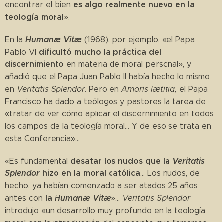
es algo realmente nuevo en la
encontrar el bien
teología moral
».
Humanæ Vitæ
En la
(1968), por ejemplo, «el Papa
dificultó mucho la práctica del
Pablo VI
discernimiento
en materia de moral personal», y
añadió que el Papa Juan Pablo II había hecho lo mismo
en
Veritatis Splendor
. Pero en
Amoris lætitia,
el Papa
Francisco ha dado a teólogos y pastores la tarea de
«tratar de ver cómo aplicar el discernimiento en todos
los campos de la teología moral... Y de eso se trata en
esta Conferencia»...
desatar los nudos que la
Veritatis
«Es fundamental
Splendor
hizo en la moral católica
... Los nudos, de
hecho, ya habían comenzado a ser atados 25 años
la
Humanæ Vitæ
antes con
»...
Veritatis Splendor
introdujo «un desarrollo muy profundo en la teología