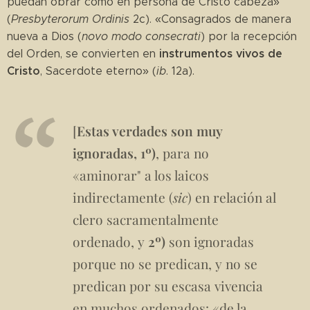
puedan obrar como en persona de Cristo cabeza»
(
Presbyterorum Ordinis
2c). «Consagrados de manera
nueva a Dios (
novo modo consecrati
) por la recepción
instrumentos vivos de
del Orden, se convierten en
Cristo
, Sacerdote eterno» (
ib
. 12a).
[
Estas verdades son muy
ignoradas, 1º)
, para no
«aminorar" a los laicos
indirectamente (
sic
) en relación al
clero sacramentalmente
ordenado, y
2º)
son ignoradas
porque no se predican, y no se
predican por su escasa vivencia
en muchos ordenados: «de la