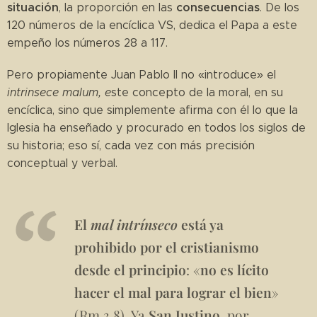
situación
consecuencias
, la proporción en las
. De los
120 números de la encíclica VS, dedica el Papa a este
empeño los números 28 a 117.
Pero propiamente Juan Pablo II no «introduce» el
intrinsece malum, e
ste concepto de la moral, en su
encíclica, sino que simplemente afirma con él lo que la
Iglesia ha enseñado y procurado en todos los siglos de
su historia; eso sí, cada vez con más precisión
conceptual y verbal.
El
mal intrínseco
está ya
prohibido por el cristianismo
desde el principio
: «
no es lícito
hacer el mal para lograr el bien
»
(Rm 3,8). Ya
San Justino
, por