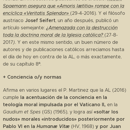
Spaemann asegura que «Amoris lætitia» rompe con la
encíclica «Veritatis Splendor»
(29-4-2016). Y el filósofo
Josef Seifert
austriaco
, un año después, publicó un
artículo semejante:
¿Amenazada con la destrucción
toda la doctrina moral de la Iglesia católica?
(27-8-
2017
).
Y en este mismo sentido, un buen número de
autores y de publicaciones católicos arreciamos hasta
el día de hoy en contra de la AL, o más exactamente,
de su capítulo 8ª.
+ Conciencia o/y normas
Afirma en varios lugares el P. Martinez que la AL (2016)
la acentuación de la conciencia
en la
cumple
teología moral impulsada por el Vaticano II,
en la
«soltar los
Gaudium et Spes
(GS) (1965), y logra así
nudos» morales «introducidos» posteriormente por
Pablo VI en la
Humanæ Vitæ
y por Juan
(HV, 1968)