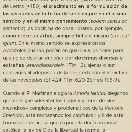
el crecimiento en la formulación de
de Leríns (+450):
las verdades de la fe ha de ser siempre en el mismo
sentido y en el mismo pensamiento
(
eodem sensu ac
sententia
); es decir, ha de desarrollarse, por ejemplo,
como crece un árbol, siempre fiel a sí mismo
(
crescat
igitur
). En el mismo sentido se expresaron los
Apóstoles cuando ponían en guardia a los fieles para
doctrinas diversas y
que no se dejaran engañar por
extrañas
(
eterodidaskalein
, 1Tim 1,3), ajenas o aun
contrarias al «depósito de la fe», cediendo al atractivo
de las novedades (Ef 4,24; 1Tim 6,20-21; Heb 13,8-9).
Cuando el P. Martínez elogia la
Amoris lætitia
, alegando
que consigue «desatar los nudos» y librar de «los
meandros» complejos y problemáticos de la
Veritatis
Splendor
, está rechazando los capítulos II y III de esta
formidable encíclica, que expone la doctrina moral
católica: la ley de Dios, la libertad, la norma, la