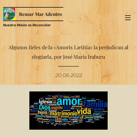
Remar Mar Adentro
Nuestra Misión es R
econciliar
Algunos fieles de la «Amoris Lætitia» la perjudican al
elogiarla, por José María Iraburu
20.06.2022