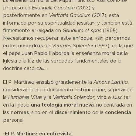
La enseñanza moral del Papa Francisco, «tal como se
propuso en
Evangelii Gaudium
(2013) y
posteriormente en
Veritatis Gaudium
(2017), está
informada por su espiritualidad jesuita», y también está
firmemente arraigada en
Gaudium et spes
(1965)...
Necesitamos recuperar este enfoque, «sin perdernos
meandros
en los
de
Veritatis Splendor
(1993), en la que
el papa Juan Pablo II aborda la enseñanza moral de la
Iglesia a la luz de las verdades fundamentales de la
doctrina católica»...
El P. Martínez ensalzó grandemente la
Amoris Lætitia
,
considerándola un documento histórico que, superando
la
Humanæ Vitæ
y la
Veritatis Splendor,
vino a suscitar
una teología moral nueva
en la Iglesia
, no centrada en
normas
discernimiento
conciencia
las
, sino en el
de la
personal.
-El P. Martínez en entrevista