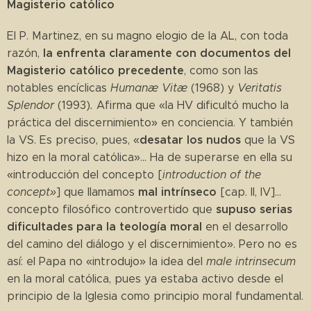
Magisterio católico
El P. Martinez, en su magno elogio de la AL, con toda
la enfrenta claramente con documentos del
razón,
Magisterio católico precedente
, como son las
notables encíclicas
Humanæ Vitæ
(1968) y
Veritatis
Splendor
(1993)
.
Afirma que «la HV dificultó mucho la
práctica del discernimiento» en conciencia. Y también
desatar los nudos
la VS. Es preciso, pues, «
que la VS
hizo en la moral católica»... Ha de superarse en ella su
«introducción del concepto [
introduction of the
mal intrínseco
concept»
] que llamamos
[cap. II, IV]...
supuso serias
concepto filosófico controvertido que
dificultades para la teología moral
en el desarrollo
del camino del diálogo y el discernimiento». Pero no es
así: el Papa no «introdujo» la idea del
male intrinsecum
en la moral católica, pues ya estaba activo desde el
principio de la Iglesia como principio moral fundamental.